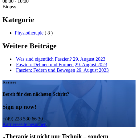
08:00
-
10:00
Biopsy
Kategorie
Physiotherapie
( 8 )
Weitere Beiträge
Was sind eigentlich Faszien?
29. August 2023
Faszien: Dehnen und Formen
29. August 2023
Faszien: Federn und Bewegen
29. August 2023
Kariere
Bereit für den nächsten Schritt?
Sign up now!
+(49) 228 530 66 30
Karriereseite besuchen
„Therapie ist nicht nur Technik – sondern