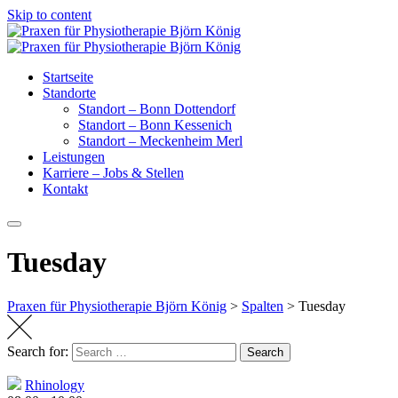
Skip to content
Startseite
Standorte
Standort – Bonn Dottendorf
Standort – Bonn Kessenich
Standort – Meckenheim Merl
Leistungen
Karriere – Jobs & Stellen
Kontakt
Tuesday
Praxen für Physiotherapie Björn König
>
Spalten
>
Tuesday
Search for:
Search
Rhinology