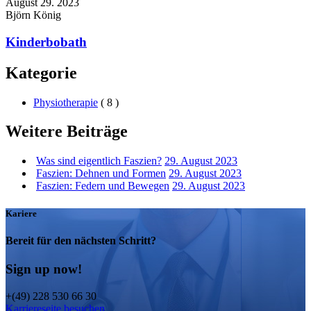
August 29. 2023
Björn König
Kinderbobath
Kategorie
Physiotherapie
( 8 )
Weitere Beiträge
Was sind eigentlich Faszien?
29. August 2023
Faszien: Dehnen und Formen
29. August 2023
Faszien: Federn und Bewegen
29. August 2023
Kariere
Bereit für den nächsten Schritt?
Sign up now!
+(49) 228 530 66 30
Karriereseite besuchen