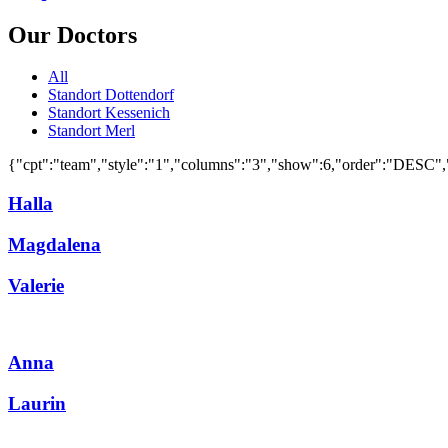
Our Doctors
All
Standort Dottendorf
Standort Kessenich
Standort Merl
{"cpt":"team","style":"1","columns":"3","show":6,"order":"DESC"
Halla
Magdalena
Valerie
Anna
Laurin