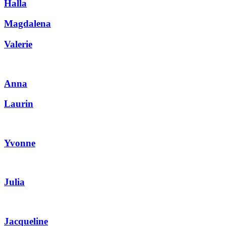
Halla
Magdalena
Valerie
Anna
Laurin
Yvonne
Julia
Jacqueline