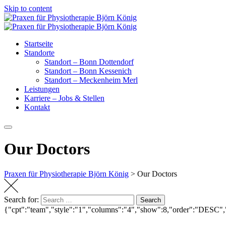
Skip to content
Startseite
Standorte
Standort – Bonn Dottendorf
Standort – Bonn Kessenich
Standort – Meckenheim Merl
Leistungen
Karriere – Jobs & Stellen
Kontakt
Our Doctors
Praxen für Physiotherapie Björn König
>
Our Doctors
Search for:
Search
{"cpt":"team","style":"1","columns":"4","show":8,"order":"DESC"